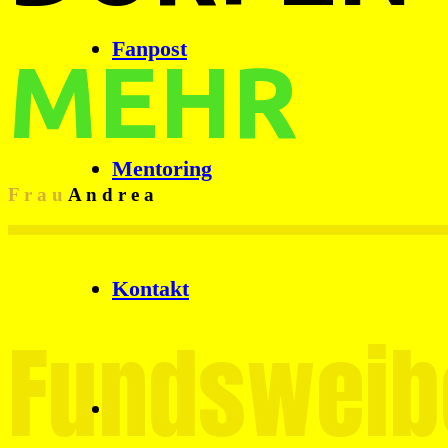
Fanpost
MEHR
Mentoring
F r a u
A n d r e a
Kontakt
Fundsweib