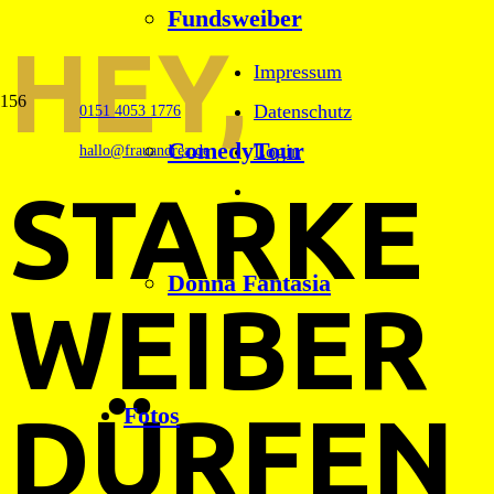
Fundsweiber
HEY,
Impressum
Datenschutz
0151 4053 1776
ComedyTour
Login
hallo@frauandrea.de
STARKE
Donna Fantasia
WEIBER
DÜRFEN
Fotos