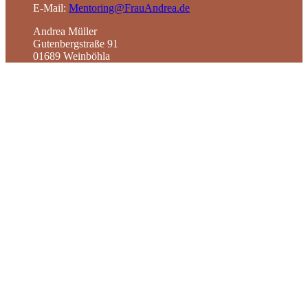
E-Mail:
Mentoring@FrauAndrea.de
Andrea Müller
Gutenbergstraße 91
01689 Weinböhla
Die Frage ist nicht ob, sondern
wie kann meine Selbstliebe und
mein Selbstwert wachsen…
Mein Geschenk
an Dich!