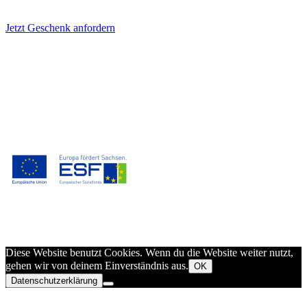
Jetzt Geschenk anfordern
Andrea Müller
Gutenbergstraße 91
01689 Weinböhla
Mobil:
0151 4053 1776
E-Mail:
Mentoring@FrauAndrea.de
© 2018-2025 Mentoring.FrauAndrea.de
Facebook
Instagram
E-Mail-Adresse
Diese Website benutzt Cookies. Wenn du die Website weiter nutzt,
gehen wir von deinem Einverständnis aus.
OK
Datenschutzerklärung